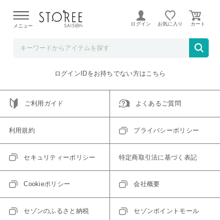
【熊本県での地震による影響について】
令和8年熊本地震に
よる配送遅延が発生しております。
ログイン
お気に入り
メニュー
ご指定のアイテムは取り扱い終了、またはただいま取り扱い
できないアイテムです。
トップへ戻る
ログインIDをお持ちでない方はこちら
ご利用ガイド
よくあるご質問
利用規約
プライバシーポリシー
セキュリティーポリシー
特定商取引法に基づく表記
Cookieポリシー
会社概要
セゾンのふるさと納税
セゾンポイントモール