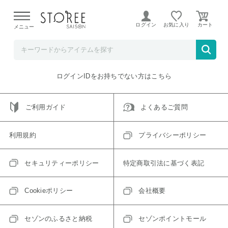
【熊本県での地震による影響について】
令和8年熊本地震に
よる配送遅延が発生しております。
ログイン
お気に入り
メニュー
ご指定のアイテムは取り扱い終了、またはただいま取り扱い
できないアイテムです。
トップへ戻る
ログインIDをお持ちでない方はこちら
ご利用ガイド
よくあるご質問
利用規約
プライバシーポリシー
セキュリティーポリシー
特定商取引法に基づく表記
Cookieポリシー
会社概要
セゾンのふるさと納税
セゾンポイントモール