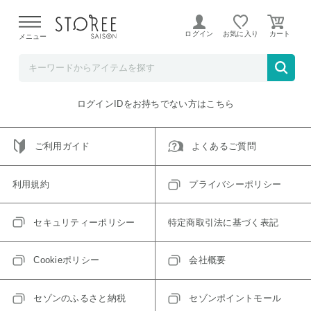
【熊本県での地震による影響について】
令和8年熊本地震に
よる配送遅延が発生しております。
ログイン
お気に入り
メニュー
ご指定のアイテムは取り扱い終了、またはただいま取り扱い
できないアイテムです。
トップへ戻る
ログインIDをお持ちでない方はこちら
ご利用ガイド
よくあるご質問
利用規約
プライバシーポリシー
セキュリティーポリシー
特定商取引法に基づく表記
Cookieポリシー
会社概要
セゾンのふるさと納税
セゾンポイントモール