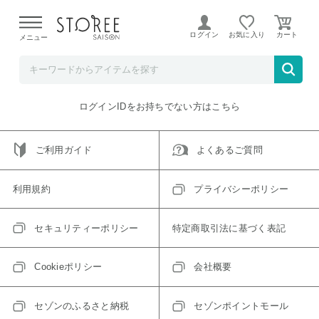
【熊本県での地震による影響について】
令和8年熊本地震に
よる配送遅延が発生しております。
ログイン
お気に入り
メニュー
ご指定のアイテムは取り扱い終了、またはただいま取り扱い
できないアイテムです。
トップへ戻る
ログインIDをお持ちでない方はこちら
ご利用ガイド
よくあるご質問
利用規約
プライバシーポリシー
セキュリティーポリシー
特定商取引法に基づく表記
Cookieポリシー
会社概要
セゾンのふるさと納税
セゾンポイントモール