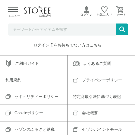
【熊本県での地震による影響について】
令和8年熊本地震に
よる配送遅延が発生しております。
ログイン
お気に入り
メニュー
ご指定のアイテムは取り扱い終了、またはただいま取り扱い
できないアイテムです。
トップへ戻る
ログインIDをお持ちでない方はこちら
ご利用ガイド
よくあるご質問
利用規約
プライバシーポリシー
セキュリティーポリシー
特定商取引法に基づく表記
Cookieポリシー
会社概要
セゾンのふるさと納税
セゾンポイントモール