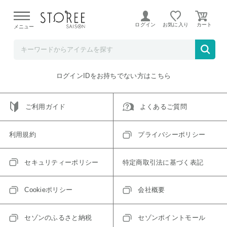
【熊本県での地震による影響について】
令和8年熊本地震に
よる配送遅延が発生しております。
ログイン
お気に入り
メニュー
ご指定のアイテムは取り扱い終了、またはただいま取り扱い
できないアイテムです。
トップへ戻る
ログインIDをお持ちでない方はこちら
ご利用ガイド
よくあるご質問
利用規約
プライバシーポリシー
セキュリティーポリシー
特定商取引法に基づく表記
Cookieポリシー
会社概要
セゾンのふるさと納税
セゾンポイントモール