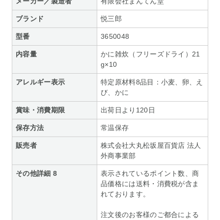
メーカー／製造者
有限会社まんてん堂
ブランド
悦三郎
型番
3650048
内容量
かに雑炊（フリーズドライ）21
g×10
アレルギー表示
特定原材料8品目：小麦、卵、え
び、かに
賞味・消費期限
出荷日より120日
保存方法
常温保存
販売者
株式会社大丸松坂屋百貨店 法人
外商事業部
その他詳細 8
表示されているポイント数、商
品価格には送料・消費税が含ま
れております。
注文後のお客様のご都合による