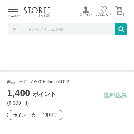
【熊本県での地震による影響について】
令和8年熊本地震に
よる配送遅延が発生しております。
ログイン
お気に入り
メニュー
大丸・松坂屋
兵庫芦屋 高級鮮魚店 悦三郎 かに雑炊 10袋
商品コード：AA0016-dmsh0300-P
1,400
ポイント
送料込み
(6,300
円
)
ポイント/カード併用可