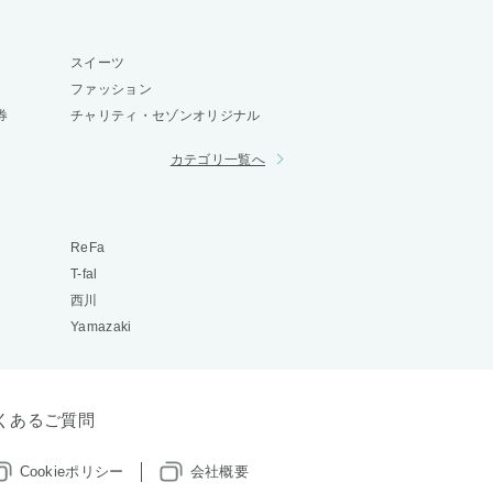
スイーツ
ファッション
券
チャリティ・セゾンオリジナル
カテゴリ一覧へ
ReFa
T-fal
西川
Yamazaki
くあるご質問
Cookieポリシー
会社概要