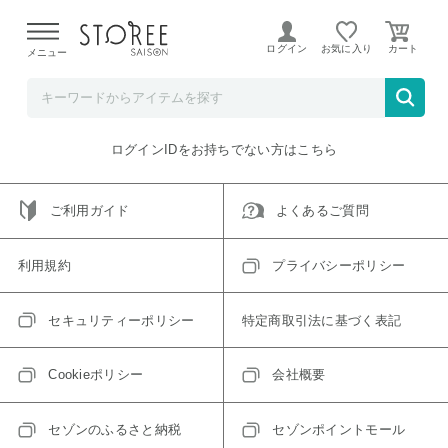
【熊本県での地震による影響について】
令和8年熊本地震に
よる配送遅延が発生しております。
ログイン
お気に入り
メニュー
ご指定のアイテムは取り扱い終了、またはただいま取り扱い
できないアイテムです。
トップへ戻る
ログインIDをお持ちでない方はこちら
ご利用ガイド
よくあるご質問
利用規約
プライバシーポリシー
セキュリティーポリシー
特定商取引法に基づく表記
Cookieポリシー
会社概要
セゾンのふるさと納税
セゾンポイントモール