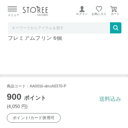
【熊本県での地震による影響について】
令和8年熊本地震に
よる配送遅延が発生しております。
ログイン
お気に入り
メニュー
大丸・松坂屋
北海道 十勝ドルチェ 橋本牧場 BrownSwiss
プレミアムプリン 6個
商品コード：AA0016-dmsh0370-P
900
ポイント
送料込み
(4,050
円
)
ポイント/カード併用可