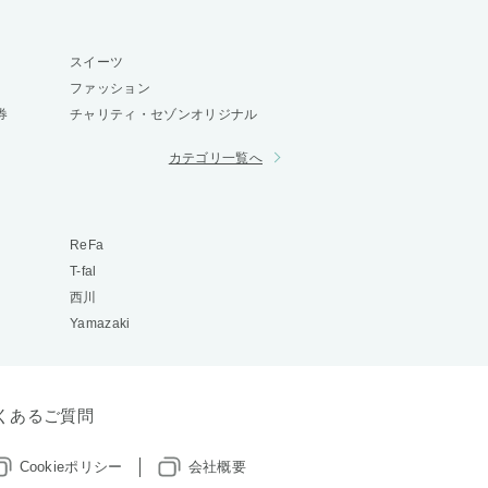
スイーツ
ファッション
券
チャリティ・セゾンオリジナル
カテゴリ一覧へ
ReFa
T-fal
西川
Yamazaki
くあるご質問
Cookieポリシー
会社概要