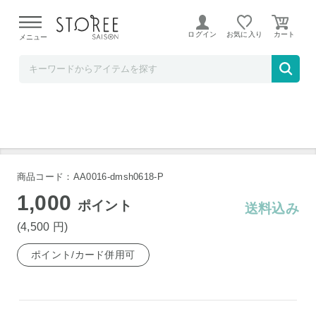
【熊本県での地震による影響について】
令和8年熊本地震に
よる配送遅延が発生しております。
ログイン
お気に入り
メニュー
大丸・松坂屋
福岡 博多華味鳥 一膳カレー 10食
商品コード：AA0016-dmsh0618-P
1,000
ポイント
送料込み
(4,500
円
)
ポイント/カード併用可