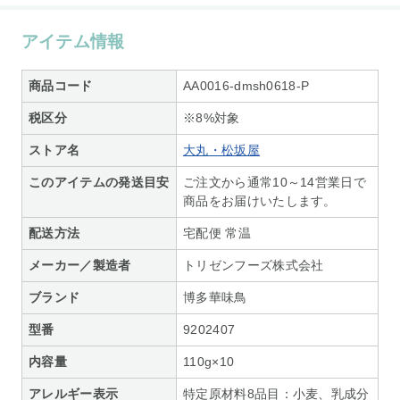
アイテム情報
商品コード
AA0016-dmsh0618-P
税区分
※8%対象
ストア名
大丸・松坂屋
このアイテムの発送目安
ご注文から通常10～14営業日で
商品をお届けいたします。
配送方法
宅配便 常温
メーカー／製造者
トリゼンフーズ株式会社
ブランド
博多華味鳥
型番
9202407
内容量
110g×10
アレルギー表示
特定原材料8品目：小麦、乳成分