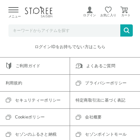
【熊本県での地震による影響について】
令和8年熊本地震に
よる配送遅延が発生しております。
ログイン
お気に入り
メニュー
ご指定のアイテムは取り扱い終了、またはただいま取り扱い
できないアイテムです。
トップへ戻る
ログインIDをお持ちでない方はこちら
ご利用ガイド
よくあるご質問
利用規約
プライバシーポリシー
セキュリティーポリシー
特定商取引法に基づく表記
Cookieポリシー
会社概要
セゾンのふるさと納税
セゾンポイントモール