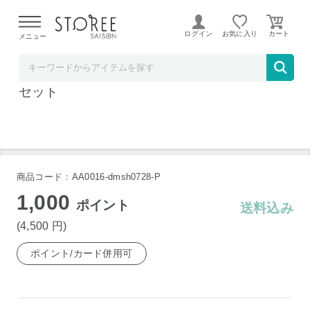
【熊本県での地震による影響について】
令和8年熊本地震に
よる配送遅延が発生しております。
ログイン
お気に入り
メニュー
大丸・松坂屋
かねふく 便利なスティック明太子とたらこの
セット
商品コード：AA0016-dmsh0728-P
1,000
ポイント
送料込み
(4,500
円
)
ポイント/カード併用可