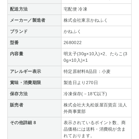
配送方法
宅配便 冷凍
メーカー／製造者
株式会社東京かねふく
ブランド
かねふく
型番
2680022
内容量
明太子(30g×10入)×2、たらこ(3
0g×10入)×1
アレルギー表示
特定原材料8品目：小麦
賞味・消費期限
製造日より270日
保存方法
冷凍保存(－18℃以下)
販売者
株式会社大丸松坂屋百貨店 法人
外商事業部
その他詳細 8
表示されているポイント数、商
品価格には送料・消費税が含ま
れております。