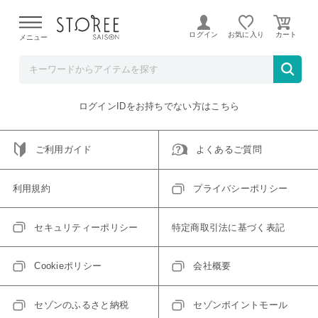
【熊本県での地震による影響について】
令和8年熊本地震に
よる配送遅延が発生しております。
ログイン
お気に入り
メニュー
ご指定のアイテムは取り扱い終了、またはただいま取り扱い
できないアイテムです。
トップへ戻る
ログインIDをお持ちでない方はこちら
ご利用ガイド
よくあるご質問
利用規約
プライバシーポリシー
セキュリティーポリシー
特定商取引法に基づく表記
Cookieポリシー
会社概要
セゾンのふるさと納税
セゾンポイントモール