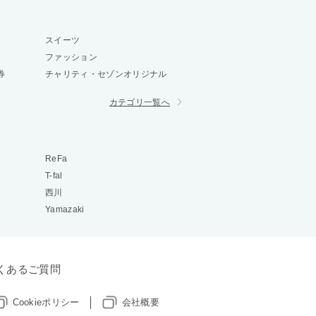
スイーツ
ファッション
券
チャリティ・セゾンオリジナル
カテゴリ一覧へ
ReFa
T-fal
西川
Yamazaki
くあるご質問
Cookieポリシー
会社概要