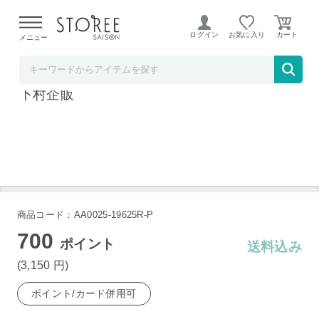
【熊本県での地震による影響について】
令和8年熊本地震に
よる配送遅延が発生しております。
ログイン
お気に入り
メニュー
下村企販
日本製 ダンボールダストボックス45L 4個組
下村企販
商品コード：AA0025-19625R-P
700
ポイント
送料込み
(3,150
円
)
ポイント/カード併用可