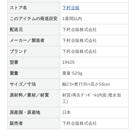
ストア名
下村企販
このアイテムの発送目安
1週間以内
配送元
下村企販株式会社
メーカー／製造者
下村企販株式会社
ブランド
下村企販株式会社
型番
19625
重量
重量:520g
サイズ／寸法
幅23×奥行35×高さ56cm
原材料／素材／材質
材質/再生ﾀﾞﾝﾎﾞｰﾙ(内面:撥水加
工)
原産国・原産地
日本
販売者
下村企販株式会社