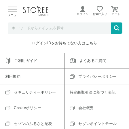
【熊本県での地震による影響について】
令和8年熊本地震に
よる配送遅延が発生しております。
ログイン
お気に入り
メニュー
ご指定のアイテムは取り扱い終了、またはただいま取り扱い
できないアイテムです。
トップへ戻る
ログインIDをお持ちでない方はこちら
ご利用ガイド
よくあるご質問
利用規約
プライバシーポリシー
セキュリティーポリシー
特定商取引法に基づく表記
Cookieポリシー
会社概要
セゾンのふるさと納税
セゾンポイントモール