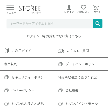
【熊本県での地震による影響について】
令和8年熊本地震に
よる配送遅延が発生しております。
ログイン
お気に入り
メニュー
ご指定のアイテムは取り扱い終了、またはただいま取り扱い
できないアイテムです。
トップへ戻る
ログインIDをお持ちでない方はこちら
ご利用ガイド
よくあるご質問
利用規約
プライバシーポリシー
セキュリティーポリシー
特定商取引法に基づく表記
Cookieポリシー
会社概要
セゾンのふるさと納税
セゾンポイントモール