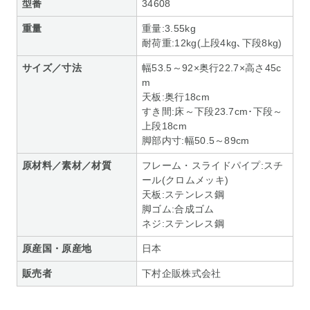
型番
34608
重量
重量:3.55kg
耐荷重:12kg(上段4kg､下段8kg)
サイズ／寸法
幅53.5～92×奥行22.7×高さ45c
m
天板:奥行18cm
すき間:床～下段23.7cm･下段～
上段18cm
脚部内寸:幅50.5～89cm
原材料／素材／材質
フレーム・スライドパイプ:スチ
ール(クロムメッキ)
天板:ステンレス鋼
脚ゴム:合成ゴム
ネジ:ステンレス鋼
原産国・原産地
日本
販売者
下村企販株式会社