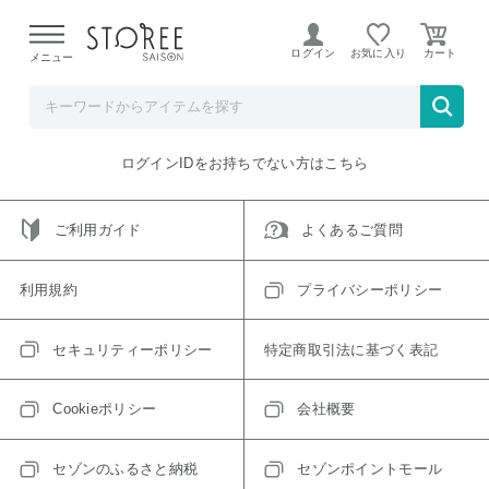
【熊本県での地震による影響について】
令和8年熊本地震に
よる配送遅延が発生しております。
ログイン
お気に入り
メニュー
ご指定のアイテムは取り扱い終了、またはただいま取り扱い
できないアイテムです。
トップへ戻る
ログインIDをお持ちでない方はこちら
ご利用ガイド
よくあるご質問
利用規約
プライバシーポリシー
セキュリティーポリシー
特定商取引法に基づく表記
Cookieポリシー
会社概要
セゾンのふるさと納税
セゾンポイントモール