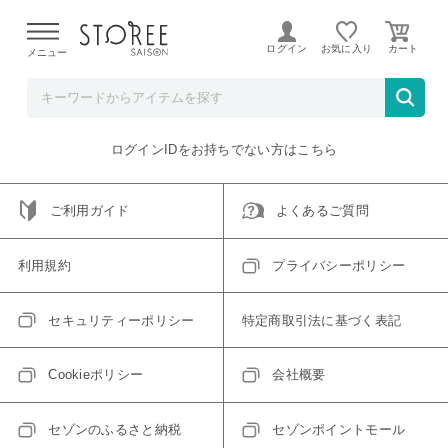
【熊本県での地震による影響について】
令和8年熊本地震に
よる配送遅延が発生しております。
ログイン
お気に入り
メニュー
ご指定のアイテムは取り扱い終了、またはただいま取り扱い
できないアイテムです。
トップへ戻る
ログインIDをお持ちでない方はこちら
ご利用ガイド
よくあるご質問
利用規約
プライバシーポリシー
セキュリティーポリシー
特定商取引法に基づく表記
Cookieポリシー
会社概要
セゾンのふるさと納税
セゾンポイントモール