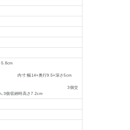
×奥行11×高さ5.8cm
4×奥行9.5×深さ5cm
3個交
m､3個収納時高さ7.2cm