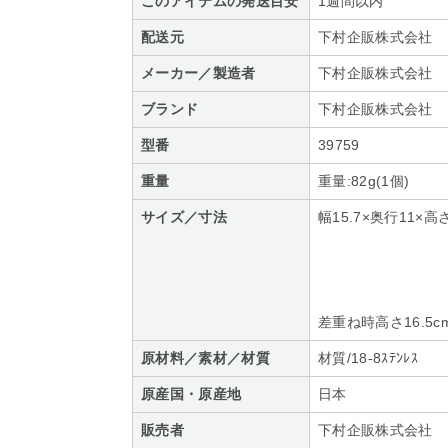
このアイテムの発送目安
1週間以内
配送元
下村企販株式会社
メーカー／製造者
下村企販株式会社
ブランド
下村企販株式会社
型番
39759
重量
重量:82g(1個)
サイズ／寸法
幅15.7
内寸:幅1
差重ね時高さ16.5c
原材料／素材／材質
材質/18-8ｽﾃﾝﾚｽ
原産国・原産地
日本
販売者
下村企販株式会社