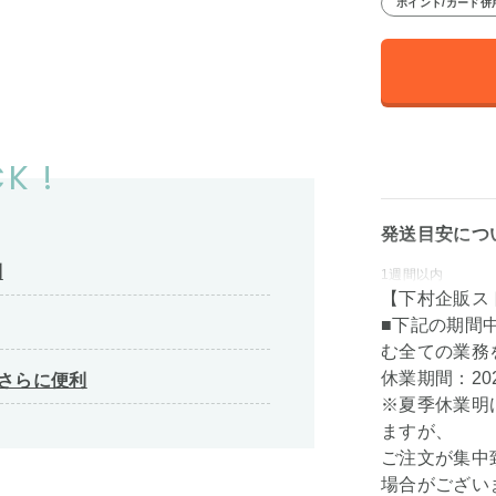
ポイント/カード併
K !
発送目安につ
利
1週間以内
【下村企販ス
■下記の期間
む全ての業務
休業期間：202
てさらに便利
※夏季休業明
ますが、
ご注文が集中
場合がござい