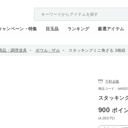
配送遅延が発生しております。
キャンペーン・特集
目玉品
ランキング
厳選アイテム
用品・調理道具
ボウル・ザル
スタッキングミニ角ざる 3個組
下村企販
商品コード：AA0025-
スタッキング
900
ポイ
(4,050
円
)