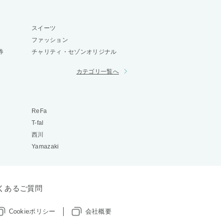
スイーツ
ファッション
券
チャリティ・セゾンオリジナル
カテゴリ一覧へ
ReFa
T-fal
西川
Yamazaki
くあるご質問
Cookieポリシー
会社概要