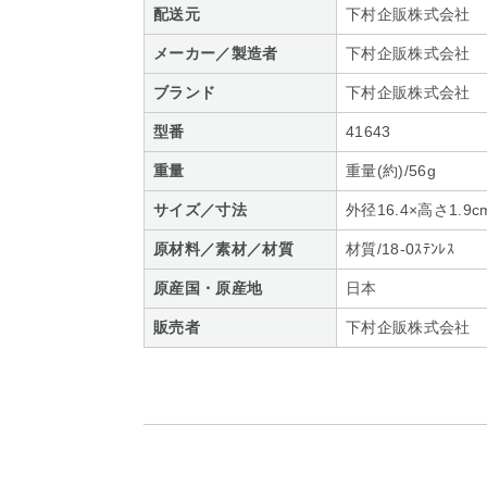
配送元
下村企販株式会社
メーカー／製造者
下村企販株式会社
ブランド
下村企販株式会社
型番
41643
重量
重量(約)/56g
サイズ／寸法
外径16.4×高さ1.9c
原材料／素材／材質
材質/18-0ｽﾃﾝﾚｽ
原産国・原産地
日本
販売者
下村企販株式会社