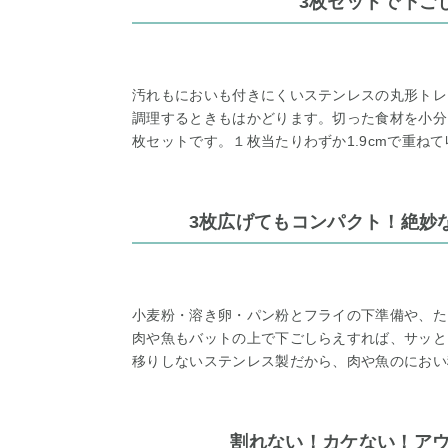
3枚セットで下ご
汚れもにおいも付きにくいステンレスの丸形トレ
調理するときもはかどります。切った食材を小分
枚セットです。１枚当たりわずか1.9cmで重ね
3枚広げてもコンパクト！絶妙
小麦粉・溶き卵・パン粉とフライの下準備や、た
肉や魚もバットの上で下ごしらえすれば、サッと
移りしないステンレス製だから、肉や魚のにおい
割れない！カケない！ア