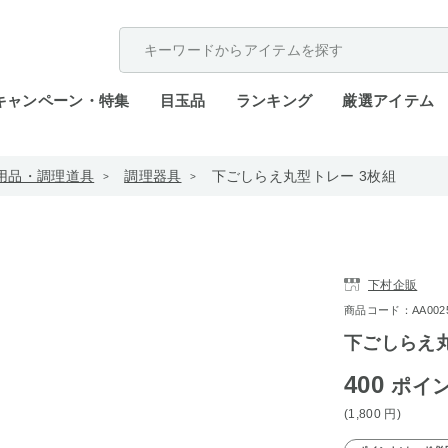
配送遅延が発生しております。
キャンペーン・特集
目玉品
ランキング
厳選アイテム
用品・調理道具
調理器具
下ごしらえ丸型トレー 3枚組
下村企販
商品コード：AA0025-
下ごしらえ丸
400
ポイ
(1,800
円
)