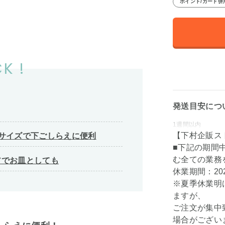
ポイント/カード併
K !
発送目安につ
1週間以内
【下村企販ス
サイズで下ごしらえに便利
■下記の期間
む全ての業務
アでお皿としても
休業期間：202
※夏季休業明
ますが、
ご注文が集中
場合がござい