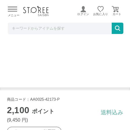
【熊本県での地震による影響について】
令和8年熊本地震に
よる配送遅延が発生しております。
ログイン
お気に入り
メニュー
下村企販
茶考具 粉茶ミル
商品コード：AA0025-42173-P
2,100
ポイント
送料込み
(9,450
円
)