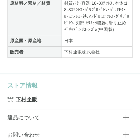
原材料／素材／材質
材質/ﾌﾀ･容器:18-8ｽﾃﾝﾚｽ､本体:1
8-8ｽﾃﾝﾚｽ･ﾎﾟﾘﾌﾟﾛﾋﾟﾚﾝ･ﾎﾟﾘｱｾﾀｰ
ﾙ･ｽﾃﾝﾚｽ･鉄､ﾊﾝﾄﾞﾙ:ｽﾃﾝﾚｽ･ﾎﾟﾘﾌﾟﾛ
ﾋﾟﾚﾝ､刃部:ｾﾗﾐｯｸ磁器､滑り止め
ｸﾞﾘｯﾌﾟ:ｼﾘｺｰﾝｺﾞﾑ(中国製)
原産国・原産地
日本
販売者
下村企販株式会社
ストア情報
下村企販
返品について
お問い合わせ