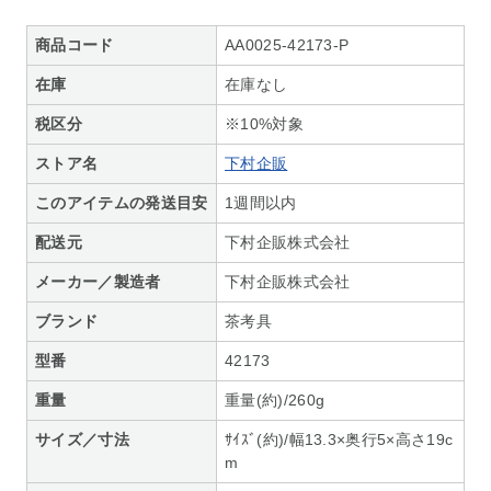
商品コード
AA0025-42173-P
在庫
在庫なし
税区分
※10%対象
ストア名
下村企販
このアイテムの発送目安
1週間以内
配送元
下村企販株式会社
メーカー／製造者
下村企販株式会社
ブランド
茶考具
型番
42173
重量
重量(約)/260g
サイズ／寸法
ｻｲｽﾞ(約)/幅13.3×奥行5×高さ19c
m