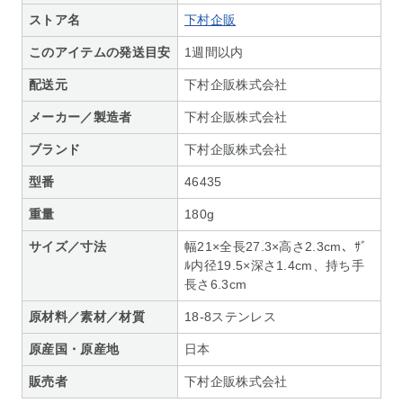
ストア名
下村企販
このアイテムの発送目安
1週間以内
配送元
下村企販株式会社
メーカー／製造者
下村企販株式会社
ブランド
下村企販株式会社
型番
46435
重量
180g
サイズ／寸法
幅21×全長27.3×高さ2.3cm、ｻﾞ
ﾙ内径19.5×深さ1.4cm、持ち手
長さ6.3cm
原材料／素材／材質
18-8ステンレス
原産国・原産地
日本
販売者
下村企販株式会社