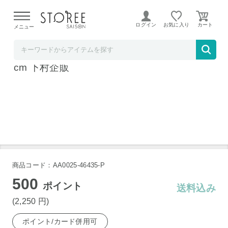
【熊本県での地震による影響について】
令和8年熊本地震に
よる配送遅延が発生しております。
ログイン
お気に入り
メニュー
下村企販
日本製 燕三条 ママクック 手付き盆ザル 21
cm 下村企販
商品コード：AA0025-46435-P
500
ポイント
送料込み
(2,250
円
)
ポイント/カード併用可