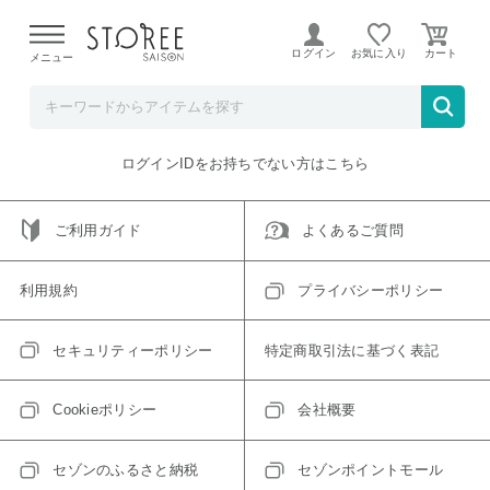
【熊本県での地震による影響について】
令和8年熊本地震に
よる配送遅延が発生しております。
ログイン
お気に入り
メニュー
ご指定のアイテムは取り扱い終了、またはただいま取り扱い
できないアイテムです。
トップへ戻る
ログインIDをお持ちでない方はこちら
ご利用ガイド
よくあるご質問
利用規約
プライバシーポリシー
セキュリティーポリシー
特定商取引法に基づく表記
Cookieポリシー
会社概要
セゾンのふるさと納税
セゾンポイントモール