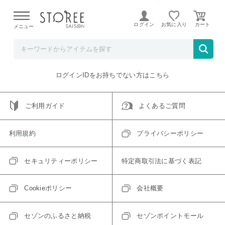
【熊本県での地震による影響について】
令和8年熊本地震に
よる配送遅延が発生しております。
ログイン
お気に入り
メニュー
ご指定のアイテムは取り扱い終了、またはただいま取り扱い
できないアイテムです。
トップへ戻る
ログインIDをお持ちでない方はこちら
ご利用ガイド
よくあるご質問
利用規約
プライバシーポリシー
セキュリティーポリシー
特定商取引法に基づく表記
Cookieポリシー
会社概要
セゾンのふるさと納税
セゾンポイントモール