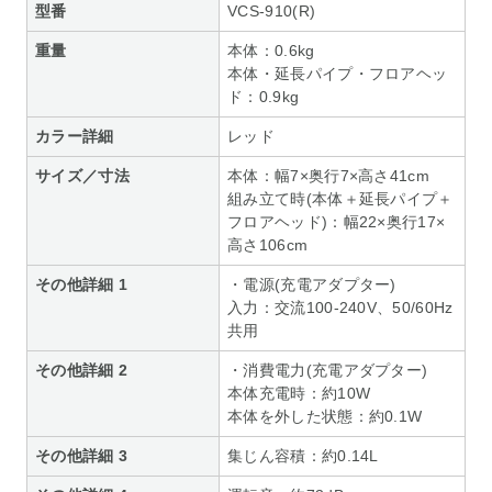
型番
VCS-910(R)
重量
本体：0.6kg
本体・延長パイプ・フロアヘッ
ド：0.9kg
カラー詳細
レッド
サイズ／寸法
本体：幅7×奥行7×高さ41cm
組み立て時(本体＋延長パイプ＋
フロアヘッド)：幅22×奥行17×
高さ106cm
その他詳細 1
・電源(充電アダプター)
入力：交流100-240V、50/60Hz
共用
その他詳細 2
・消費電力(充電アダプター)
本体充電時：約10W
本体を外した状態：約0.1W
その他詳細 3
集じん容積：約0.14L