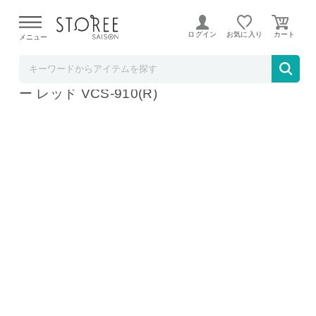
【熊本県での地震による影響について】
令和8年熊本地震に
よる配送遅延が発生しております。
ログイン
お気に入り
メニュー
シロカ
siroca 2way コードレススティッククリーナ
ー レッド VCS-910(R)
※製品の本体色とは異なります。
※製品の本体色とは異なります。
※製品の本体色とは異なります。