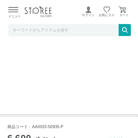
【熊本県での地震による影響について】
令和8年熊本地震に
よる配送遅延が発生しております。
ログイン
お気に入り
メニュー
シロカ
siroca 衣類乾燥除湿機 SDD-7D151
商品コード：AA0033-50935-P