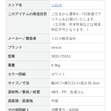
ストア名
シロカ
このアイテムの発送目安
ご注文から通常4～7日前後でア
イテムをお届けいたします。
（土日祝・年末年始などは発送
対応不可となります。）
メーカー／製造者
シロカ株式会社
ブランド
siroca
型番
SDD-7D151
重量
8.9kg
カラー詳細
ホワイト
サイズ／寸法
幅35.7×奥行21.2×高さ55.3cm
原材料／素材／材質
ABS、PP、合成ゴム
原産国・原産地
中国
その他詳細 1
消費電力：620W