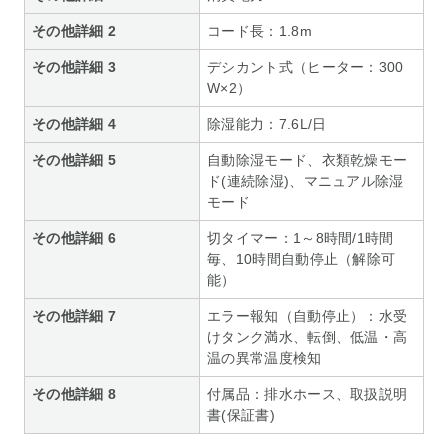
その他詳細 2
コード長：1.8m
その他詳細 3
デシカント式（ヒーター：300
W×2）
その他詳細 4
除湿能力：7.6L/日
その他詳細 5
自動除湿モード、衣類乾燥モー
ド(連続除湿)、マニュアル除湿
モード
その他詳細 6
切タイマー：1～8時間/1時間
毎、10時間自動停止（解除可
能）
その他詳細 7
エラー報知（自動停止）：水受
けタンク満水、転倒、低温・高
温の異常温度検知
その他詳細 8
付属品：排水ホース、取扱説明
書(保証書)