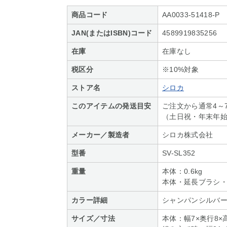
商品コード
AA0033-51418-P
JAN(またはISBN)コード
4589919835256
在庫
在庫なし
税区分
※10%対象
ストア名
シロカ
このアイテムの発送目安
ご注文から通常4～
（土日祝・年末年
メーカー／製造者
シロカ株式会社
型番
SV-SL352
重量
本体：0.6kg
本体・延長ブラシ・フ
カラー詳細
シャンパンシルバ
サイズ／寸法
本体：幅7×奥行8×高