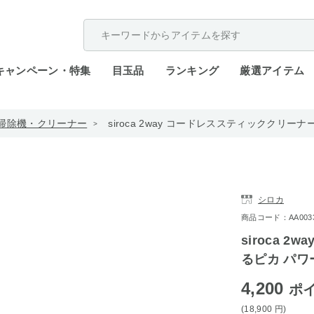
配送遅延が発生しております。
キャンペーン・特集
目玉品
ランキング
厳選アイテム
掃除機・クリーナー
siroca 2way コードレススティッククリーナ
シロカ
商品コード：AA0033-
siroca 
るピカ パワー
4,200
ポ
(18,900
円
)