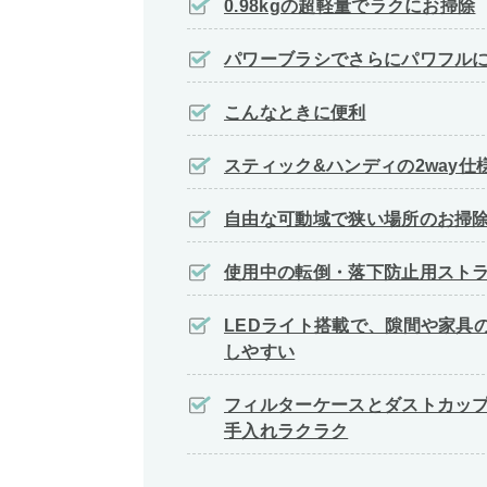
0.98kgの超軽量でラクにお掃除
パワーブラシでさらにパワフル
こんなときに便利
スティック&ハンディの2way仕
自由な可動域で狭い場所のお掃
使用中の転倒・落下防止用スト
LEDライト搭載で、隙間や家具
しやすい
フィルターケースとダストカッ
手入れラクラク