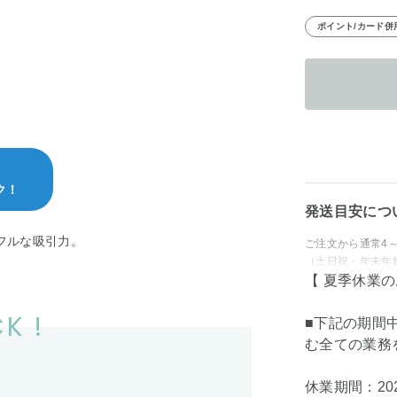
ポイント/カード併
ク！
発送目安につ
ワフルな吸引力。
ご注文から通常4
（土日祝・年末年
【 夏季休業
K !
■下記の期間
む全ての業務
休業期間：202