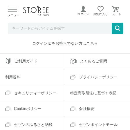
【熊本県での地震による影響について】
令和8年熊本地震に
よる配送遅延が発生しております。
ログイン
お気に入り
メニュー
ご指定のアイテムは取り扱い終了、またはただいま取り扱い
できないアイテムです。
トップへ戻る
ログインIDをお持ちでない方はこちら
ご利用ガイド
よくあるご質問
利用規約
プライバシーポリシー
セキュリティーポリシー
特定商取引法に基づく表記
Cookieポリシー
会社概要
セゾンのふるさと納税
セゾンポイントモール