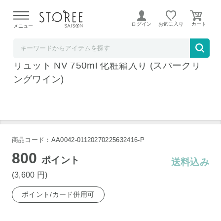
【熊本県での地震による影響について】
令和8年熊本地震に
よる配送遅延が発生しております。
ログイン
お気に入り
メニュー
ワインセラーウメムラ
ドメーヌ・サン・ミッシェル ミッシェル・ブ
リュット NV 750ml 化粧箱入り (スパークリ
ングワイン)
商品コード：AA0042-01120270225632416-P
800
ポイント
送料込み
(3,600
円
)
ポイント/カード併用可