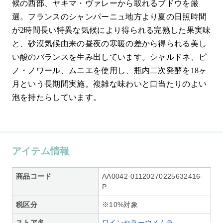
候の西部、ヤキマ・ヴァレーから取れるブドウを厳
選。フランスのシャンパーニュ地方より夏の日照時間
が2時間長い特異な気候により得られる完熟した果実味
と、砂漠気候由来の昼夜の寒暖の差から得られる美し
い酸のバランスを生み出しています。シャルドネ、ピ
ノ・ノワール、ムニエを使用し、瓶内二次発酵を18ヶ
月という長期間実施。複雑な味わいと口当たりのよい
泡を持たらしています。
アイテム情報
商品コード
AA0042-01120270225632416-
P
税区分
※10%対象
ストア名
ワインセラーウメムラ