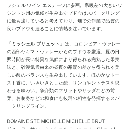
ッシェル ワイン エステーツに参画。寒暖差の大きいワ
シントン州の気候が生み出すブドウはスパークリング
に最も適していると考えており、畑での作業で品質の
良いブドウを造ることに情熱を注いでいます。
「ミッシェル ブリュット」
は、コロンビア・ヴァレー
の西部ヤキマ・ヴァレーからのブドウを厳選。夏の日
照時間が長い特異な気候により得られる完熟した果実
味と、砂漠気候由来の昼夜の寒暖の差から得られる美
しい酸のバランスを生み出しています。ほのかなトー
スト香に、いきいきとした酸、リンゴやシトラスを思
わせる味わい。魚介類のフリットやサラダなどの前
菜、お刺身などの和食にも抜群の相性を発揮するスパ
ークリングワイン。
DOMAINE STE MICHELLE MICHELLE BRUT