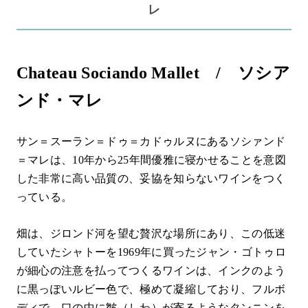
レ
Chateau Sociando Mallet / ソシア
ンド・マレ
サン＝スーラン＝ドゥ＝カドゥルヌにあるソシァンド
＝マレは、10年から25年間優雅に寝かせることを意図
した非常に高い品質の、妥協を知らないワインをつく
っている。
畑は、ジロンド河を望む贅沢な場所にあり、この低迷
していたシャトーを1969年に買ったジャン・ゴトゥロ
が細心の注意を払ってつくるワインは、インクのよう
に黒っぽいルビー色で、極めて凝縮しており、フルボ
ディで、口の中に皺（しわ）が寄るようなタンニンを