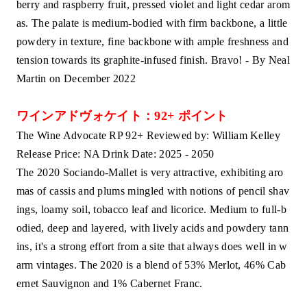
berry and raspberry fruit, pressed violet and light cedar arom
as. The palate is medium-bodied with firm backbone, a little
powdery in texture, fine backbone with ample freshness and
tension towards its graphite-infused finish. Bravo! - By Neal
Martin on December 2022
ワインアドヴォケイト：92+ ポイント
The Wine Advocate RP 92+ Reviewed by: William Kelley
Release Price: NA Drink Date: 2025 - 2050
The 2020 Sociando-Mallet is very attractive, exhibiting aro
mas of cassis and plums mingled with notions of pencil shav
ings, loamy soil, tobacco leaf and licorice. Medium to full-b
odied, deep and layered, with lively acids and powdery tann
ins, it's a strong effort from a site that always does well in w
arm vintages. The 2020 is a blend of 53% Merlot, 46% Cab
ernet Sauvignon and 1% Cabernet Franc.