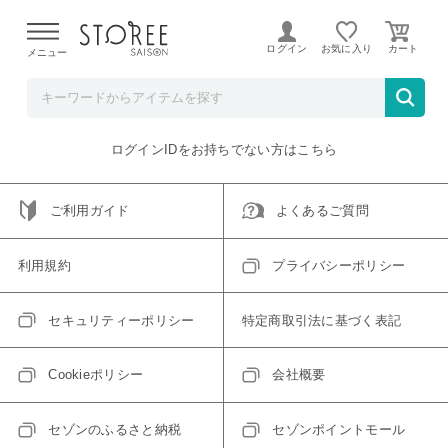
【熊本県での地震による影響について】
令和8年熊本地震に
よる配送遅延が発生しております。
ログイン
お気に入り
メニュー
ご指定のアイテムは取り扱い終了、またはただいま取り扱い
できないアイテムです。
トップへ戻る
ログインIDをお持ちでない方はこちら
ご利用ガイド
よくあるご質問
利用規約
プライバシーポリシー
セキュリティーポリシー
特定商取引法に基づく表記
Cookieポリシー
会社概要
セゾンのふるさと納税
セゾンポイントモール