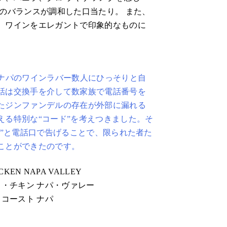
のバランスが調和した口当たり。 また、
、ワインをエレガントで印象的なものに
元ナパのワインラバー数人にひっそりと自
話は交換手を介して数家族で電話番号を
たジンファンデルの存在が外部に漏れる
える特別な“コード”を考えつきました。そ
ン”と電話口で告げることで、限られた者た
ことができたのです。
ICKEN NAPA VALLEY
ク・チキン ナパ・ヴァレー
コースト ナパ