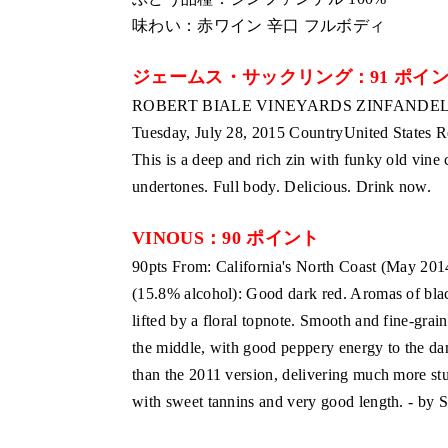
味わい：赤ワイン 辛口 フルボディ
ジェームス・サックリング：91 ポイ
ROBERT BIALE VINEYARDS ZINFANDEL
Tuesday, July 28, 2015 CountryUnited States 
This is a deep and rich zin with funky old vine
undertones. Full body. Delicious. Drink now.
VINOUS：90 ポイント
90pts From: California's North Coast (May 201
(15.8% alcohol): Good dark red. Aromas of black
lifted by a floral topnote. Smooth and fine-grai
the middle, with good peppery energy to the dar
than the 2011 version, delivering much more stuf
with sweet tannins and very good length. - by