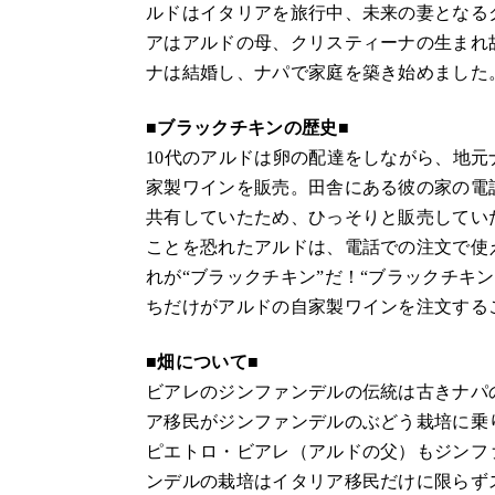
ルドはイタリアを旅行中、未来の妻となる
アはアルドの母、クリスティーナの生まれ故
ナは結婚し、ナパで家庭を築き始めました
■ブラックチキンの歴史■
10代のアルドは卵の配達をしながら、地
家製ワインを販売。田舎にある彼の家の電
共有していたため、ひっそりと販売してい
ことを恐れたアルドは、電話での注文で使
れが“ブラックチキン”だ！“ブラックチキ
ちだけがアルドの自家製ワインを注文する
■畑について■
ビアレのジンファンデルの伝統は古きナパ
ア移民がジンファンデルのぶどう栽培に乗
ピエトロ・ビアレ（アルドの父）もジンフ
ンデルの栽培はイタリア移民だけに限らず