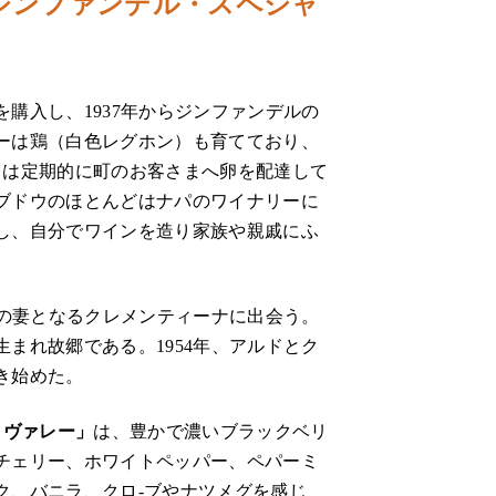
ジンファンデル・スペシャ
購入し、1937年からジンファンデルの
ーは鶏（白色レグホン）も育てており、
レは定期的に町のお客さまへ卵を配達して
ブドウのほとんどはナパのワイナリーに
し、自分でワインを造り家族や親戚にふ
来の妻となるクレメンティーナに出会う。
まれ故郷である。1954年、アルドとク
き始めた。
・ヴァレー」
は、豊かで濃いブラックベリ
チェリー、ホワイトペッパー、ペパーミ
ク、バニラ、クロ-ブやナツメグを感じ