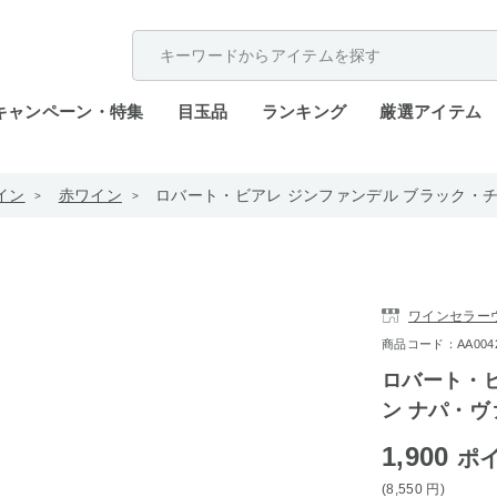
配送遅延が発生しております。
キャンペーン・特集
目玉品
ランキング
厳選アイテム
イン
赤ワイン
ロバート・ビアレ ジンファンデル ブラック・チキン
ワインセラー
商品コード：AA0042-1
ロバート・ビ
ン ナパ・ヴァ
1,900
ポ
(8,550
円
)