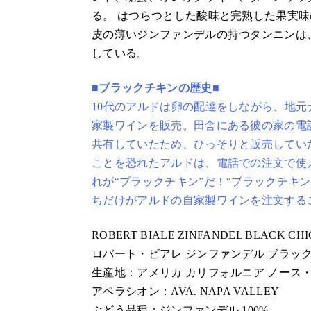
る。 はつらつとした酸味と完熟した果実味
皮の薄いジンファンデルの持つタンニンは
している。
■ブラックチキンの歴史■
10代のアルドは卵の配達をしながら、地
家製ワインを販売。田舎にある彼の家の電
共有していたため、ひっそりと販売してい
ことを恐れたアルドは、電話での注文で使
れが“ブラックチキン”だ！“ブラックチキ
ちだけがアルドの自家製ワインを注文する
ROBERT BIALE ZINFANDEL BLACK CH
ロバート・ビアレ ジンファンデル ブラッ
生産地：アメリカ カリフォルニア ノース・
アペラシオン：AVA. NAPA VALLEY
ぶどう品種：ジンファンデル 100%