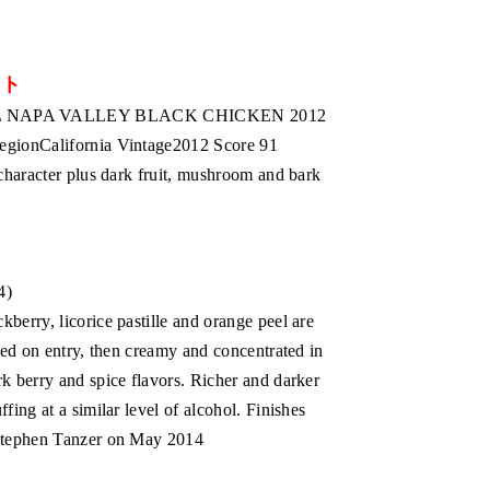
ント
 NAPA VALLEY BLACK CHICKEN 2012
RegionCalifornia Vintage2012 Score 91
 character plus dark fruit, mushroom and bark
4)
berry, licorice pastille and orange peel are
ned on entry, then creamy and concentrated in
k berry and spice flavors. Richer and darker
fing at a similar level of alcohol. Finishes
 Stephen Tanzer on May 2014