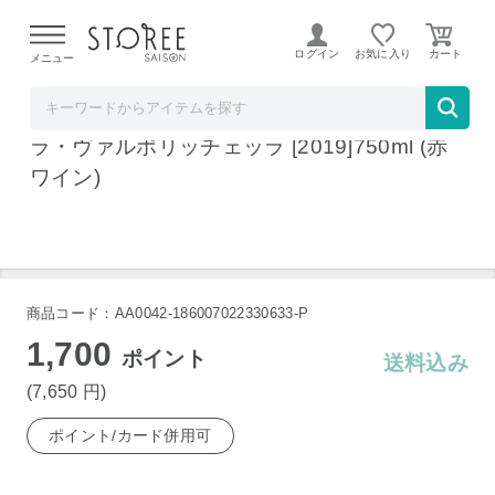
【熊本県での地震による影響について】
令和8年熊本地震に
よる配送遅延が発生しております。
ログイン
お気に入り
メニュー
ワインセラーウメムラ
ヴィッラ・アンナベルタ アマローネ デッ
ラ・ヴァルポリッチェッラ [2019]750ml (赤
ワイン)
商品コード：AA0042-186007022330633-P
1,700
ポイント
送料込み
(7,650
円
)
ポイント/カード併用可