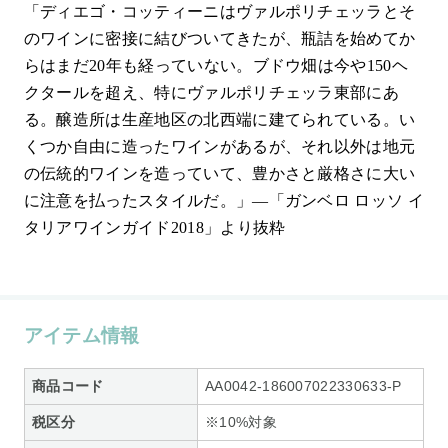
「ディエゴ・コッティーニはヴァルポリチェッラとそ
のワインに密接に結びついてきたが、瓶詰を始めてか
らはまだ20年も経っていない。ブドウ畑は今や150ヘ
クタールを超え、特にヴァルポリチェッラ東部にあ
る。醸造所は生産地区の北西端に建てられている。い
くつか自由に造ったワインがあるが、それ以外は地元
の伝統的ワインを造っていて、豊かさと厳格さに大い
に注意を払ったスタイルだ。」―「ガンベロ ロッソ イ
タリアワインガイド2018」より抜粋
アイテム情報
商品コード
AA0042-186007022330633-P
税区分
※10%対象