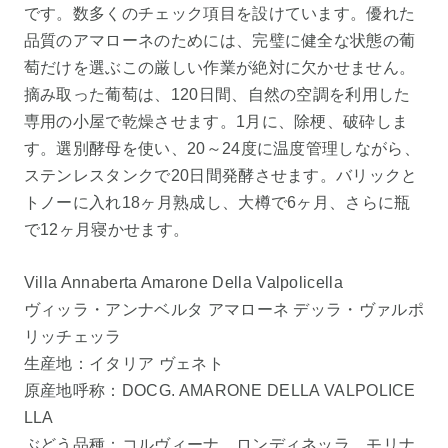
です。数多くのチェック項目を設けています。優れた
品質のアマローネのためには、完璧に健全な状態の葡
萄だけを選ぶこの厳しい作業が絶対に欠かせません。
摘み取った葡萄は、120日間、自然の空調を利用した
専用の小屋で乾燥させます。1月に、除梗、破砕しま
す。選別酵母を使い、20～24度に温度管理しながら、
ステンレスタンクで20日間発酵させます。バリックと
トノーに入れ18ヶ月熟成し、大樽で6ヶ月、さらに瓶
で12ヶ月寝かせます。
Villa Annaberta Amarone Della Valpolicella
ヴィッラ・アンナベルタ アマローネ デッラ・ヴァルポ
リッチェッラ
生産地：イタリア ヴェネト
原産地呼称：DOCG. AMARONE DELLA VALPOLICE
LLA
ぶどう品種：コルヴィーナ、ロンディネッラ、モリナ