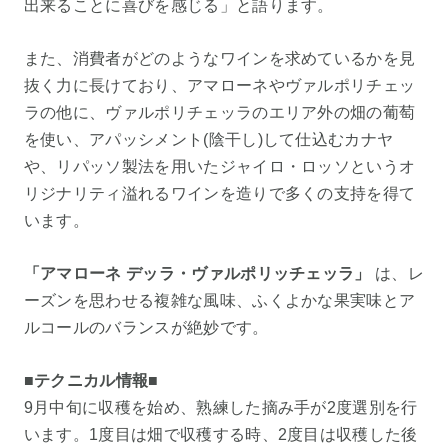
出来ることに喜びを感じる」と語ります。
また、消費者がどのようなワインを求めているかを見
抜く力に長けており、アマローネやヴァルポリチェッ
ラの他に、ヴァルポリチェッラのエリア外の畑の葡萄
を使い、アパッシメント(陰干し)して仕込むカナヤ
や、リパッソ製法を用いたジャイロ・ロッソというオ
リジナリティ溢れるワインを造りで多くの支持を得て
います。
「アマローネ デッラ・ヴァルポリッチェッラ」
は、レ
ーズンを思わせる複雑な風味、ふくよかな果実味とア
ルコールのバランスが絶妙です。
■テクニカル情報■
9月中旬に収穫を始め、熟練した摘み手が2度選別を行
います。1度目は畑で収穫する時、2度目は収穫した後