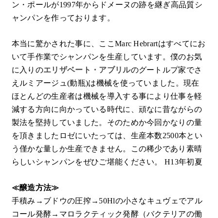
ン・ポールが1997年からドメーヌの跡を継ぎ高品質シ
ャンパンを作っております。
本当に驚かされた事に、ここMarc Hebrartはすべてにお
いて手作業でシャンパンを生産しています。僕のお気
に入りの
エリザベート・アブリル
のグートルプ家でさ
えルミアージュ(動瓶)は機械を使っていました。現在
ほとんどの生産者は機械を導入する事により仕事を軽
減する方向に向かっている時代に、頑なに昔ながらの
製法を堅持していました。そのためか今回かなりの量
を頂きましたロゼにいたっては、生産本数2500本とい
う僅かな量しか生産できません。この稀少であり素晴
らしいシャンパンをぜひご堪能ください。 H13年初夏
≪醸造方法≫
手積み→ブドウの圧搾→50Hlの小さなキュヴェでアル
コール発酵→マロラクティック発酵（バクテリアの働