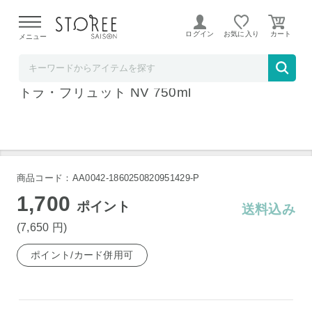
【熊本県での地震による影響について】
令和8年熊本地震に
よる配送遅延が発生しております。
ログイン
お気に入り
メニュー
ワインセラーウメムラ
マーク・エブラール セレクション 1er エクス
トラ・ブリュット NV 750ml
商品コード：AA0042-1860250820951429-P
1,700
ポイント
送料込み
(7,650
円
)
ポイント/カード併用可