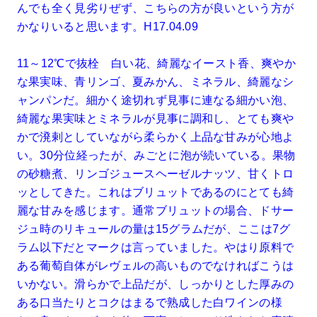
んでも全く見劣りぜず、こちらの方が良いという方が
かなりいると思います。H17.04.09
11～12℃で抜栓 白い花、綺麗なイースト香、爽やか
な果実味、青リンゴ、夏みかん、ミネラル、綺麗なシ
ャンパンだ。細かく途切れず見事に連なる細かい泡、
綺麗な果実味とミネラルが見事に調和し、とても爽や
かで溌剌としていながら柔らかく上品な甘みが心地よ
い。30分位経ったが、みごとに泡が続いている。果物
の砂糖煮、リンゴジュースヘーゼルナッツ、甘くトロ
ッとしてきた。これはブリュットであるのにとても綺
麗な甘みを感じます。通常ブリュットの場合、ドサー
ジュ時のリキュールの量は15グラムだが、ここは7グ
ラム以下だとマークは言っていました。やはり原料で
ある葡萄自体がレヴェルの高いものでなければこうは
いかない。滑らかで上品だが、しっかりとした厚みの
ある口当たりとコクはまるで熟成した白ワインの様