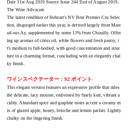
Date 31st Aug 2019 Source Issue 244 End of August 2019,
The Wine Advocate
The latest rendition of Hebrart's NV Brut Premier Cru Selec
tion, disgorged earlier this year, is derived largely from Mare
uil-sur-Ay, supplemented by some 13% from Chouilly. Offer
ing up aromas of citrus oil, white flowers and fresh pastry, i
t's medium to full-bodied, with good concentration and struc
ture in a charming format, concluding with an elegantly chal
ky finish.
ワインスペクテーター：92 ポイント
This elegant version features an expressive profile that rides
the delicate, lacy mousse, enlivened by finely knit, vibrant a
cidity. Abundant spice and graphite notes accent a creamy m
ix of glazed apple, honey, brioche and lemon parfait. Lightly
chalky on the lingering finish.