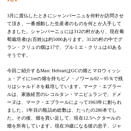
3月に渡仏したときにシャンパーニュを何軒か訪問させ
て頂き、一番感動した生産者のものを何とか入手して
きました。シャンパーニュには312の村があり、現在葡
萄栽培者(お百姓)は約5000あります。312の村の中でグ
ラン・クリュの畑は17で、プルミエ・クリュは43ある
そうです。
今回ご紹介するMarc HebrartはGCの畑とマロウィッシ
ュ・アイに1erの畑を持ちピノ・ノワール92～95％で残
りはシャルドネを栽培しています。マーク・エブラー
ルは、家族経営のレコルタン・マニピュランで、ドメ
ーヌは、マーク・エブラールによって1963年に創られ
ました。1年目の瓶詰め総数は、たったの280本でし
た。その後、畑を買い足して、現在12.5ヘクタールの
畑を所有しています。現在39歳になる彼の息子、ジャ