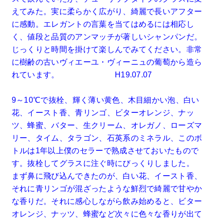
えてみた。実に柔らかく広がり、綺麗で長いアフター
に感動。エレガントの言葉を当てはめるには相応し
く、値段と品質のアンマッチが著しいシャンパンだ。
じっくりと時間を掛けて楽しんでみてください。非常
に樹齢の古いヴィエーユ・ヴィーニュの葡萄から造ら
れています。 H19.07.07
9～10℃で抜栓、輝く薄い黄色、木目細かい泡、白い
花、イースト香、青リンゴ、ビターオレンジ、ナッ
ツ、蜂蜜、バター、生クリーム、オレガノ、ローズマ
リー、タイム、タラゴン、石英系のミネラル、このボ
トルは1年以上僕のセラーで熟成させておいたもので
す。抜栓してグラスに注ぐ時にびっくりしました。
まず鼻に飛び込んできたのが、白い花、イースト香、
それに青リンゴが混ざったような鮮烈で綺麗で甘やか
な香りだ。それに感心しながら飲み始めると、ビター
オレンジ、ナッツ、蜂蜜など次々に色々な香りが出て