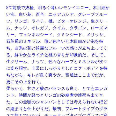
8℃前後で抜栓、明るく薄いレモンイエロー、木目細か
い泡、白い花、百合、ニセアカシア、グレープフルー
ツ、リンゴ、ライチ、桃、ビターオレンジ、生クリー
ム、ナッツ、オレガノ、タイム、タラゴン、ローズマ
リー、フェンネルシード、クミンシード、メリッサ、
石英系のミネラル、薄い色合いと木目細かい泡を持
ち、白系の花と綺麗なフルーツの感じが立ち上ってく
る。鮮やかなライチと桃の香りが印象的だ。そして、
生クリーム、ナッツ、色々なハーブとミネラルが次々
に姿を現す。非常にしっかりとしたコク・ボディを持
ちながら、キレが良く爽やか。普通はここまでだが、
更にその上を行く。
柔らかく、甘さと酸のバランスも良く、とてもエレガ
ント。時間が経つとリンゴの砂糖煮や蜂蜜も出てき
た。この金額のシャンパンとしては考えられないほど
の纏まりと仕上がりだ。最初、フルートタイプのグラ
スで飲んでいたが、チューリップタイプのグラスに変