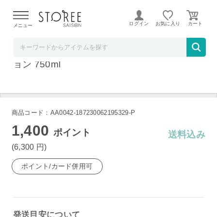
【熊本県での地震による影響について】
令和8年熊本地震に
よる配送遅延が発生しております。
ログイン
お気に入り
メニュー
ワインセラーウメムラ
J．M・ゴビヤール ブリュット・トラディシ
ョン 750ml
商品コード：AA0042-187230062195329-P
1,400
ポイント
送料込み
(6,300
円
)
ポイント/カード併用可
発送目安について