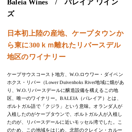
Baleia Wines / バレイア ワイン
ズ
日本初上陸の産地、ケープタウンか
ら東に300ｋｍ離れたリバースデル
地区のワイナリー
ケープサウスコースト地方、W.O.ロウワー・ダイベン
ホクス・リバー（Lower Duivenhoks River地域に畑があ
り、W.O.リバースデールに醸造設備を構えるこの地
区、唯一のワイナリー。BALEIA（バレイア）とは、
ポルトガル語で「クジラ」という意味。オランダ人が
入植したのがケープタウンで、ポルトガル人が入植し
たのが、リバースデールに近いモッセル湾でした。こ
のため、この地域をはじめ、北部のクレイン・カルー