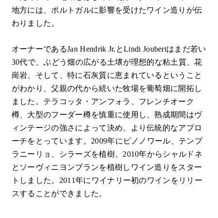
地方には、ポルトガルに影響を受けたワイン造りが伝
わりました。
オーナーであるJan Hendrik Jr.とLindi Joubertはまだ若い
30代で、ぶどう畑の広がる土壌が理想的な粘土質、花
崗岩、そして、特に石灰質に恵まれているということ
がわかり、父親の代から続いた牧場を葡萄畑に開拓し
ました。テラコッタ・アンフォラ、フレンチオーク
樽、大型のフーダー樽を慎重に使用し、熟成期間はヴ
ィンテージの強さによって決め、より伝統的なアプロ
ーチをとっています。2009年にピノノワール、テンプ
ラニーリョ、シラーズを植樹、2010年からシャルドネ
とソーヴィニヨンブランを植樹しワイン造りをスター
トしました。2011年にワイナリー初のワインをリリー
スすることができました。