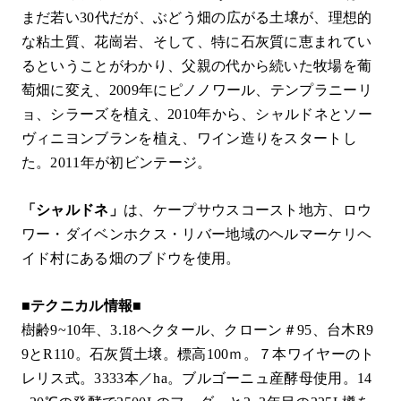
まだ若い30代だが、ぶどう畑の広がる土壌が、理想的
な粘土質、花崗岩、そして、特に石灰質に恵まれてい
るということがわかり、父親の代から続いた牧場を葡
萄畑に変え、2009年にピノノワール、テンプラニーリ
ョ、シラーズを植え、2010年から、シャルドネとソー
ヴィニヨンブランを植え、ワイン造りをスタートし
た。2011年が初ビンテージ。
「シャルドネ」
は、ケープサウスコースト地方、ロウ
ワー・ダイベンホクス・リバー地域のヘルマーケリヘ
イド村にある畑のブドウを使用。
■テクニカル情報■
樹齢9~10年、3.18ヘクタール、クローン＃95、台木R9
9とR110。石灰質土壌。標高100ｍ。７本ワイヤーのト
レリス式。3333本／ha。ブルゴーニュ産酵母使用。14