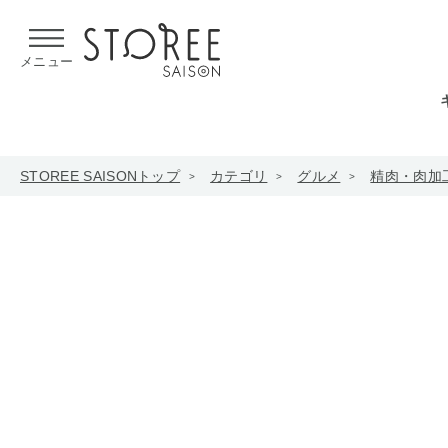
【熊本県での地震による影響について】
令和8年熊本地震による
メニュー
STOREE SAISONトップ
カテゴリ
グルメ
精肉・肉加