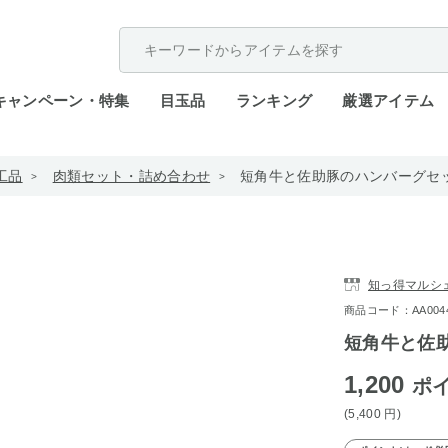
配送遅延が発生しております。
キャンペーン・特集
目玉品
ランキング
厳選アイテム
工品
肉類セット・詰め合わせ
短角牛と佐助豚のハンバーグセット
知っ得マルシ
商品コード：AA0044-
短角牛と佐助
1,200
ポ
(5,400
円
)