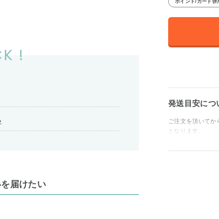
ポイント/カード併
K !
発送目安につ
い
ご注文を頂いてか
となります。
いを届けたい