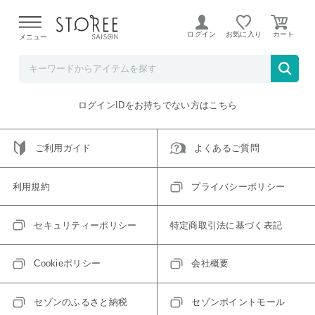
【熊本県での地震による影響について】
令和8年熊本地震に
よる配送遅延が発生しております。
ログイン
お気に入り
メニュー
ご指定のアイテムは取り扱い終了、またはただいま取り扱い
できないアイテムです。
トップへ戻る
ログインIDをお持ちでない方はこちら
ご利用ガイド
よくあるご質問
利用規約
プライバシーポリシー
セキュリティーポリシー
特定商取引法に基づく表記
Cookieポリシー
会社概要
セゾンのふるさと納税
セゾンポイントモール