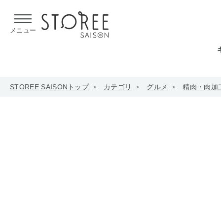
【熊本県での地震による影響について】
令和8年熊本地震による
メニュー
STOREE SAISONトップ
カテゴリ
グルメ
精肉・肉加