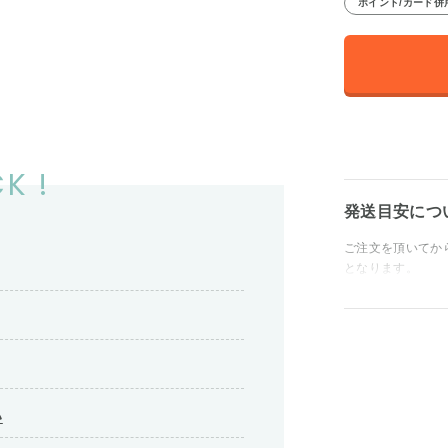
ポイント/カード併
K !
発送目安につ
ご注文を頂いてか
となります。
い