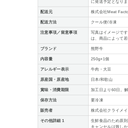
に発送予定となりま
配送元
株式会社Meat Facto
配送方法
クール便/冷凍
注意事項／留意事項
写真はイメージです
は、商品によって若
ブランド
熊野牛
内容量
250g×1個
アレルギー表示
牛肉・大豆
原産国・原産地
日本/和歌山
賞味・消費期限
加工日より60日。
保存方法
要冷凍
販売者
株式会社クライメイ
その他詳細 1
生鮮食品のため原則
キャンセルは致しか