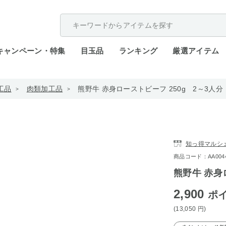
配送遅延が発生しております。
キャンペーン・特集
目玉品
ランキング
厳選アイテム
工品
肉類加工品
熊野牛 赤身ローストビーフ 250g 2～3人分
知っ得マルシ
商品コード：AA0044-
熊野牛 赤身
2,900
ポ
(13,050
円
)