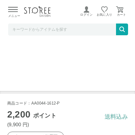
【熊本県での地震による影響について】
令和8年熊本地震に
よる配送遅延が発生しております。
ログイン
お気に入り
メニュー
知っ得マルシェ
熊野牛 赤身ローストビーフ 500g 3～5人分
商品コード：AA0044-1612-P
2,200
ポイント
送料込み
(9,900
円
)