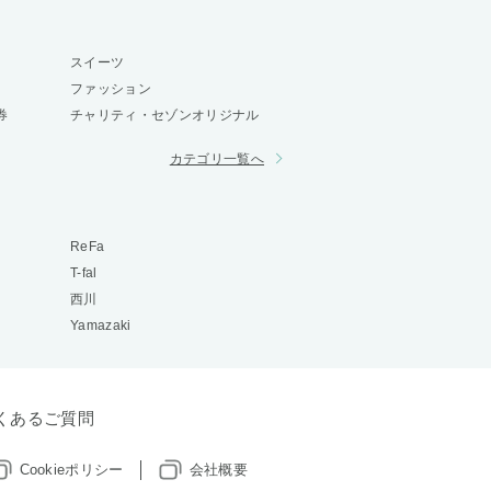
スイーツ
ファッション
券
チャリティ・セゾンオリジナル
カテゴリ一覧へ
ReFa
T-fal
西川
Yamazaki
くあるご質問
Cookieポリシー
会社概要