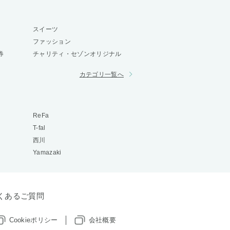
スイーツ
ファッション
券
チャリティ・セゾンオリジナル
カテゴリ一覧へ
ReFa
T-fal
西川
Yamazaki
くあるご質問
Cookieポリシー
会社概要