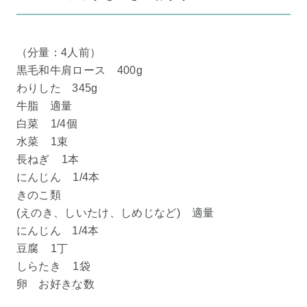
（分量：4人前）
黒毛和牛肩ロース 400g
わりした 345g
牛脂 適量
白菜 1/4個
水菜 1束
長ねぎ 1本
にんじん 1/4本
きのこ類
(えのき、しいたけ、しめじなど) 適量
にんじん 1/4本
豆腐 1丁
しらたき 1袋
卵 お好きな数