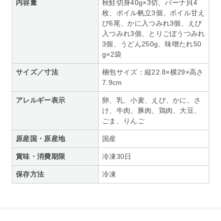
内容量
秋鮭切身40g×3切、パーナ貝4
枚、ボイル帆立3個、ボイル甘え
び6尾、かに入つみれ3個、えび
入つみれ3個、とりごぼうつみれ
3個、うどん250g、味噌たれ50
g×2袋
サイズ／寸法
梱包サイズ：縦22.8×横29×高さ
7.9cm
アレルギー表示
卵、乳、小麦、えび、かに、さ
け、牛肉、豚肉、鶏肉、大豆、
ごま、りんご
原産国・原産地
国産
賞味・消費期限
冷凍30日
保存方法
冷凍