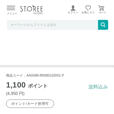
【熊本県での地震による影響について】
令和8年熊本地震に
よる配送遅延が発生しております。
ログイン
お気に入り
メニュー
レッドホースコーポレーション
北海道 小樽 石狩鍋 2～3人前
商品コード：AA0048-R0000102001-P
1,100
ポイント
送料込み
(4,950
円
)
ポイント/カード併用可