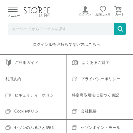
【熊本県での地震による影響について】
令和8年熊本地震に
よる配送遅延が発生しております。
ログイン
お気に入り
メニュー
ご指定のアイテムは取り扱い終了、またはただいま取り扱い
できないアイテムです。
トップへ戻る
ログインIDをお持ちでない方はこちら
ご利用ガイド
よくあるご質問
利用規約
プライバシーポリシー
セキュリティーポリシー
特定商取引法に基づく表記
Cookieポリシー
会社概要
セゾンのふるさと納税
セゾンポイントモール